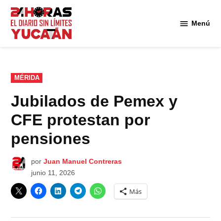
Saltar
al
Menú
Diario
contenido
24
Horas
Yucatán
PUBLICADO
MÉRIDA
EN
Jubilados de Pemex y
CFE protestan por
pensiones
por
Juan Manuel Contreras
junio 11, 2026
Más