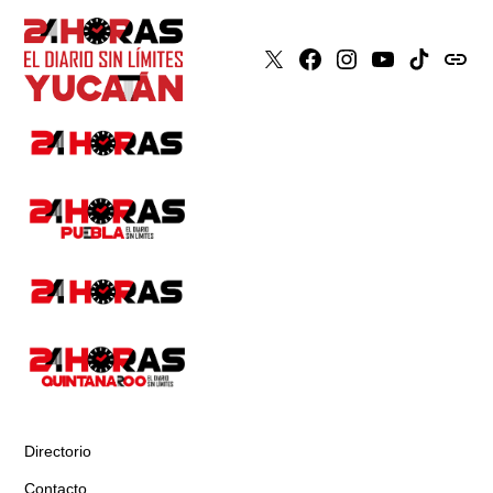
X
Faceboook
Instagram
Youtube
Tiktok
issuu
Directorio
Contacto