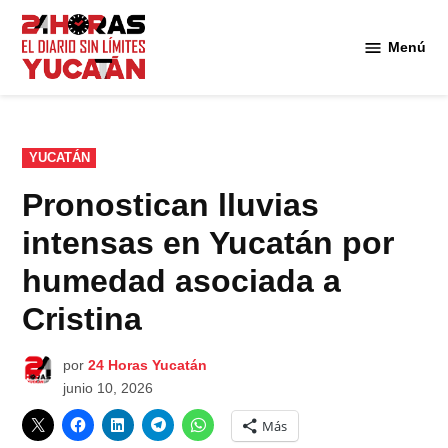
Saltar
al
Menú
Diario
contenido
24
Horas
Yucatán
PUBLICADO
YUCATÁN
EN
Pronostican lluvias
intensas en Yucatán por
humedad asociada a
Cristina
por
24 Horas Yucatán
junio 10, 2026
Más