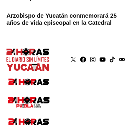
Arzobispo de Yucatán conmemorará 25
años de vida episcopal en la Catedral
X
Faceboook
Instagram
Youtube
Tiktok
issuu