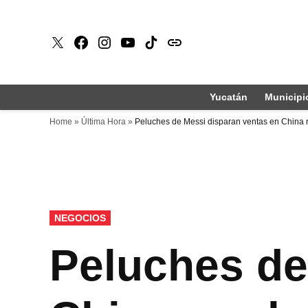
Saltar
al
X
Faceboook
Instagram
Youtube
Tiktok
issuu
contenido
Yucatán
Municipi
Home
»
Última Hora
»
Peluches de Messi disparan ventas en China 
PUBLICADO
NEGOCIOS
EN
Peluches de