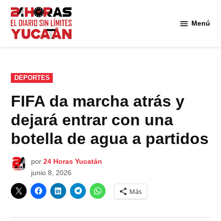
Saltar
al
Menú
Diario
contenido
24
Horas
Yucatán
PUBLICADO
DEPORTES
EN
FIFA da marcha atrás y
dejará entrar con una
botella de agua a partidos
por
24 Horas Yucatán
junio 8, 2026
Más