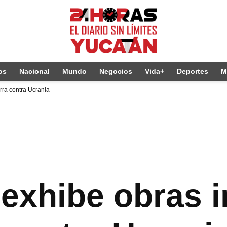
os
Nacional
Mundo
Negocios
Vida+
Deportes
M
rra contra Ucrania
exhibe obras i