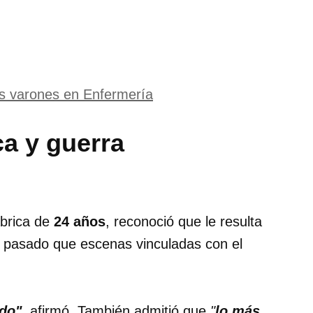
s varones en Enfermería
ca y guerra
ábrica de
24 años
, reconoció que le resulta
l pasado que escenas vinculadas con el
ado"
, afirmó. También admitió que
"
lo más