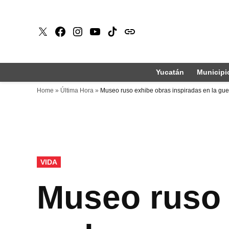
Saltar
al
X
Faceboook
Instagram
Youtube
Tiktok
issuu
contenido
Yucatán
Municipi
Home
»
Última Hora
»
Museo ruso exhibe obras inspiradas en la gue
PUBLICADO
VIDA
EN
Museo ruso 