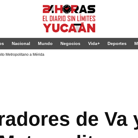
os
Nacional
Mundo
Negocios
Vida+
Deportes
M
ito Metropolitano a Mérida
radores de Va 