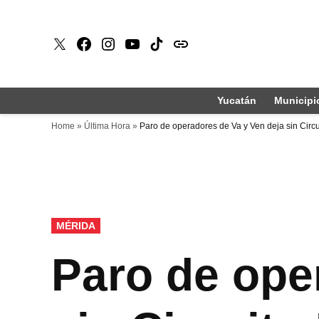
Saltar
al
X
Faceboook
Instagram
Youtube
Tiktok
issuu
contenido
Yucatán
Municipi
Home
»
Última Hora
»
Paro de operadores de Va y Ven deja sin Circu
PUBLICADO
MÉRIDA
EN
Paro de ope