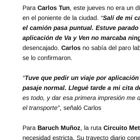
Para
Carlos Tun
, este jueves no era un d
en el poniente de la ciudad.
“
Salí de mi c
el camión pasa puntual. Estuve parado
aplicación de Va y Ven no marcaba nin
desencajado.
Carlos
no sabía del paro la
se lo confirmaron.
“
Tuve que pedir un viaje por aplicación
pasaje normal. Llegué tarde a mi cita d
es todo, y dar esa primera impresión me 
el transporte”
, señaló Carlos
Para
Baruch Muñoz
, la ruta
Circuito Me
necesidad estricta. Su trayecto diario con