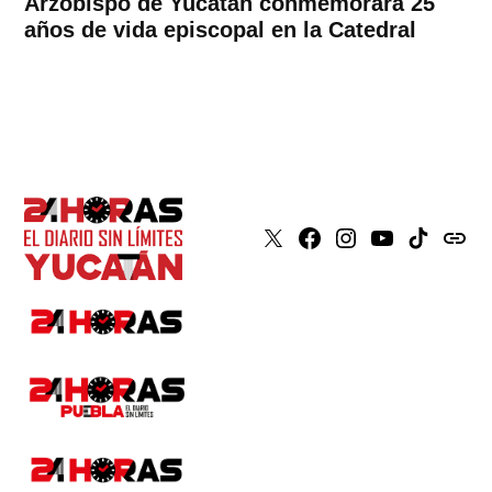
Arzobispo de Yucatán conmemorará 25
años de vida episcopal en la Catedral
X
Faceboook
Instagram
Youtube
Tiktok
issuu