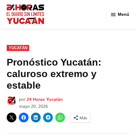
Saltar
al
Menú
Diario
contenido
24
Horas
Yucatán
PUBLICADO
YUCATÁN
EN
Pronóstico Yucatán:
caluroso extremo y
estable
por
24 Horas Yucatán
mayo 20, 2026
Más