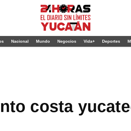
os
Nacional
Mundo
Negocios
Vida+
Deportes
M
ento costa yucat