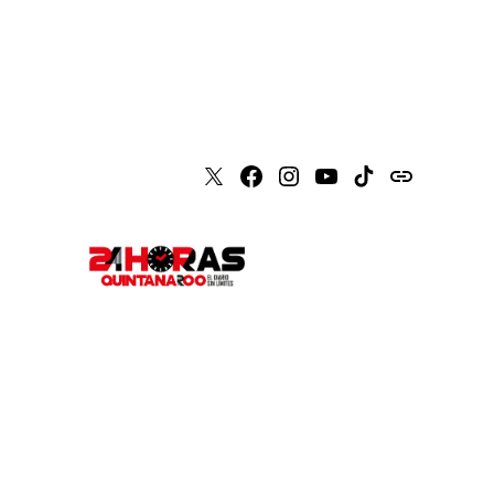
X
Faceboook
Instagram
Youtube
Tiktok
issuu