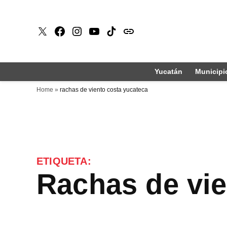
Saltar
al
X
Faceboook
Instagram
Youtube
Tiktok
issuu
contenido
Yucatán
Municipi
Home
»
rachas de viento costa yucateca
ETIQUETA:
rachas de vi