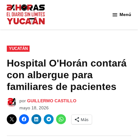
Saltar
al
Menú
Diario
contenido
24
Horas
Yucatán
PUBLICADO
YUCATÁN
EN
Hospital O'Horán contará
con albergue para
familiares de pacientes
por
GUILLERMO CASTILLO
mayo 18, 2026
Más