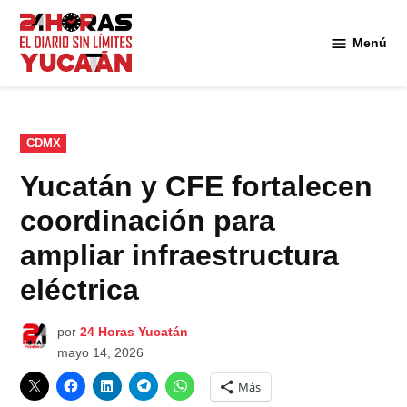
Saltar
al
Menú
Diario
contenido
24
Horas
Yucatán
PUBLICADO
CDMX
EN
Yucatán y CFE fortalecen
coordinación para
ampliar infraestructura
eléctrica
por
24 Horas Yucatán
mayo 14, 2026
Más