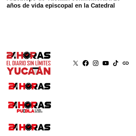
años de vida episcopal en la Catedral
X
Faceboook
Instagram
Youtube
Tiktok
issuu