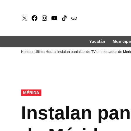
Saltar
al
X
Faceboook
Instagram
Youtube
Tiktok
issuu
contenido
Yucatán
Municipi
Home
»
Última Hora
»
Instalan pantallas de TV en mercados de Méri
PUBLICADO
MÉRIDA
EN
Instalan pa