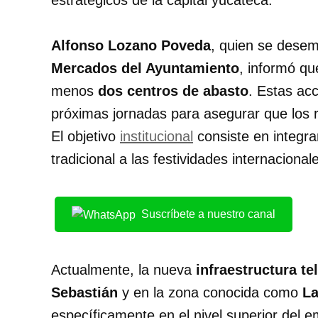
estratégicos de la capital yucateca.
Alfonso Lozano Poveda
, quien se des
Mercados del Ayuntamiento
, informó qu
menos
dos centros de abasto
. Estas acc
próximas jornadas para asegurar que los rec
El objetivo
institucional
consiste en integr
tradicional a las festividades internaciona
Suscríbete a nuestro canal
Actualmente, la nueva
infraestructura te
Sebastián
y en la zona conocida como
La
específicamente en el nivel superior del 