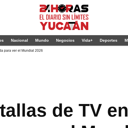
os
Nacional
Mundo
Negocios
Vida+
Deportes
M
da para ver el Mundial 2026
ntallas de TV 