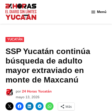
Saltar
al
Menú
Diario
contenido
24
Horas
Yucatán
PUBLICADO
YUCATÁN
EN
SSP Yucatán continúa
búsqueda de adulto
mayor extraviado en
monte de Maxcanú
por
24 Horas Yucatán
mayo 13, 2026
Más