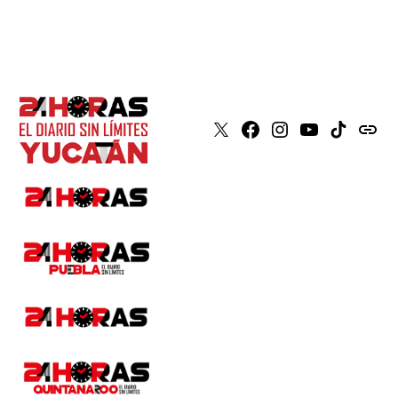
X
Faceboook
Instagram
Youtube
Tiktok
issuu