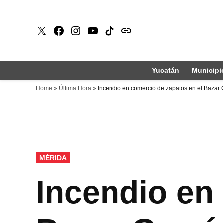
Saltar
al
X
Faceboook
Instagram
Youtube
Tiktok
issuu
contenido
Yucatán
Municipi
Home
»
Última Hora
»
Incendio en comercio de zapatos en el Bazar 
PUBLICADO
MÉRIDA
EN
Incendio en