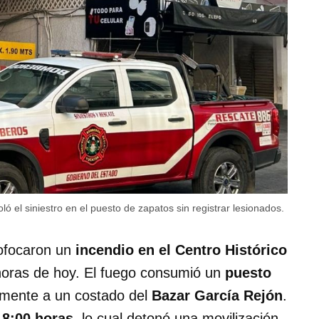
ló el siniestro en el puesto de zapatos sin registrar lesionados.
sofocaron un
incendio en el Centro Histórico
horas de hoy. El fuego consumió un
puesto
mente a un costado del
Bazar García Rejón
.
s
8:00 horas
, lo cual detonó una movilización