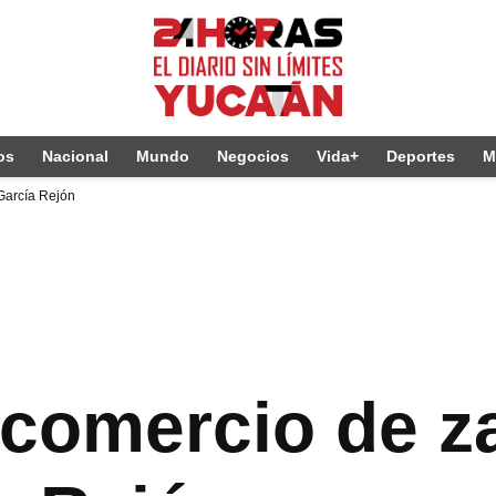
os
Nacional
Mundo
Negocios
Vida+
Deportes
M
García Rejón
 comercio de z