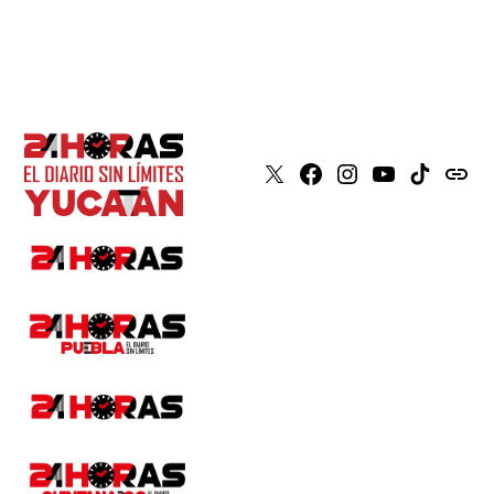
X
Faceboook
Instagram
Youtube
Tiktok
issuu