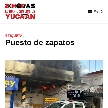
Saltar
al
Menú
Diario
contenido
24
Horas
Yucatán
ETIQUETA:
puesto de zapatos