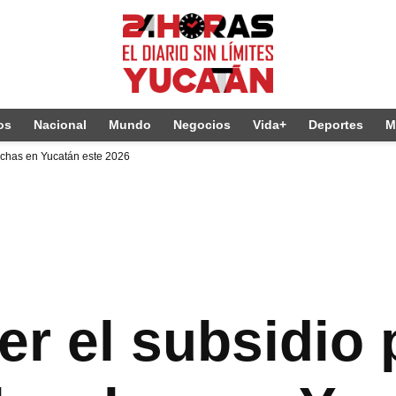
os
Nacional
Mundo
Negocios
Vida+
Deportes
M
nchas en Yucatán este 2026
r el subsidio 