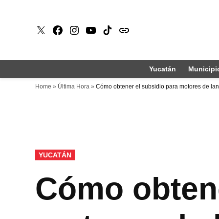
Saltar
al
X
Faceboook
Instagram
Youtube
Tiktok
issuu
contenido
Yucatán
Municipi
Home
»
Última Hora
»
Cómo obtener el subsidio para motores de la
PUBLICADO
YUCATÁN
EN
Cómo obtene