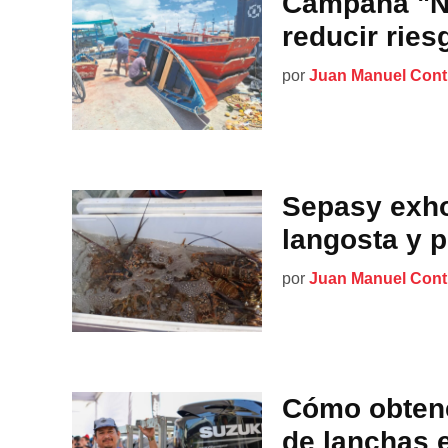
Campaña "N
reducir ries
por
Juan Manuel Cont
Sepasy exho
langosta y 
por
Juan Manuel Cont
Cómo obtene
de lanchas 