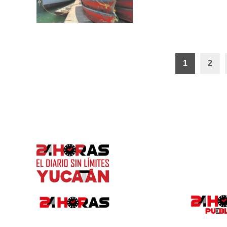
Paginación
1
2
de
entradas