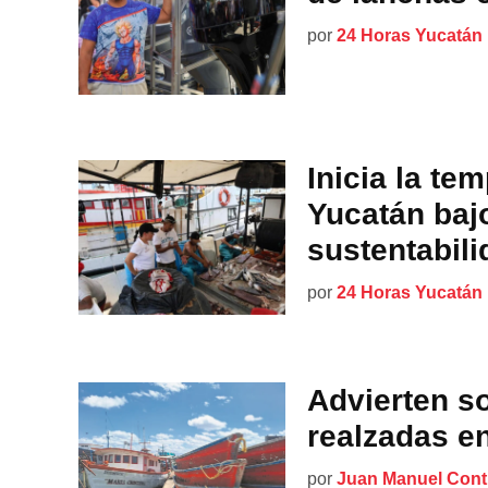
por
24 Horas Yucatán
Inicia la te
Yucatán baj
sustentabili
por
24 Horas Yucatán
Advierten s
realzadas e
por
Juan Manuel Cont