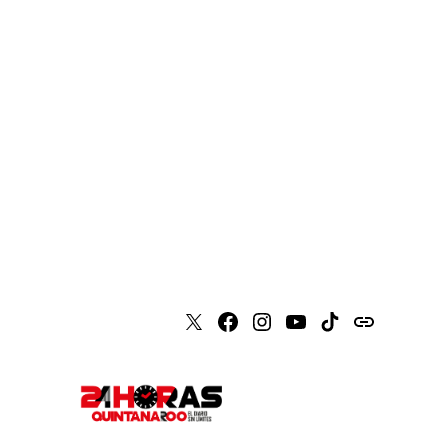
X
Faceboook
Instagram
Youtube
Tiktok
issuu