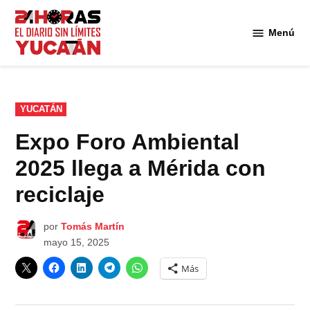
Saltar
al
Menú
Diario
contenido
24
Horas
Yucatán
PUBLICADO
YUCATÁN
EN
Expo Foro Ambiental
2025 llega a Mérida con
reciclaje
por
Tomás Martín
mayo 15, 2025
Más