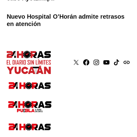
Nuevo Hospital O'Horán admite retrasos
en atención
X
Faceboook
Instagram
Youtube
Tiktok
issuu