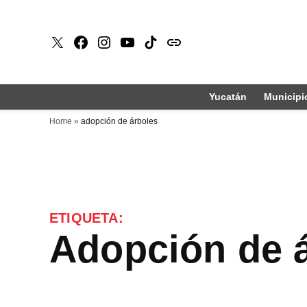
Saltar
al
X
Faceboook
Instagram
Youtube
Tiktok
issuu
contenido
Yucatán
Municipi
Home
»
adopción de árboles
ETIQUETA:
adopción de 