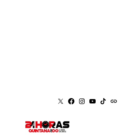
X
Faceboook
Instagram
Youtube
Tiktok
issuu