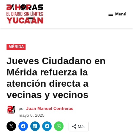
Saltar
al
Menú
Diario
contenido
24
Horas
Yucatán
PUBLICADO
MÉRIDA
EN
Jueves Ciudadano en
Mérida refuerza la
atención directa a
vecinas y vecinos
por
Juan Manuel Contreras
mayo 8, 2025
Más