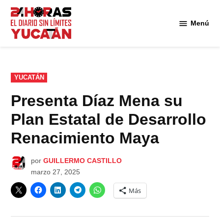
Saltar
al
Menú
Diario
contenido
24
Horas
Yucatán
PUBLICADO
YUCATÁN
EN
Presenta Díaz Mena su
Plan Estatal de Desarrollo
Renacimiento Maya
por
GUILLERMO CASTILLO
marzo 27, 2025
Más