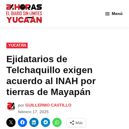
Saltar
al
Menú
Diario
contenido
24
Horas
Yucatán
PUBLICADO
YUCATÁN
EN
Ejidatarios de
Telchaquillo exigen
acuerdo al INAH por
tierras de Mayapán
por
GUILLERMO CASTILLO
febrero 17, 2025
Más