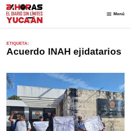
Saltar
al
Menú
Diario
contenido
24
Horas
Yucatán
ETIQUETA:
acuerdo INAH ejidatarios