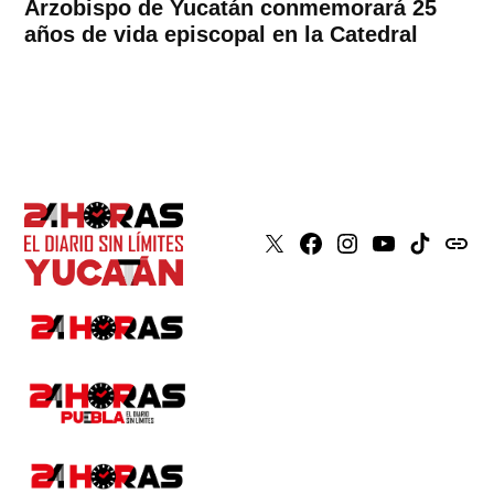
Arzobispo de Yucatán conmemorará 25
años de vida episcopal en la Catedral
X
Faceboook
Instagram
Youtube
Tiktok
issuu