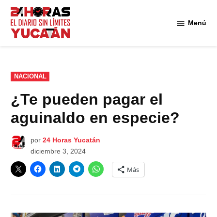
Saltar
al
Menú
Diario
contenido
24
Horas
Yucatán
PUBLICADO
NACIONAL
EN
¿Te pueden pagar el
aguinaldo en especie?
por
24 Horas Yucatán
diciembre 3, 2024
Más