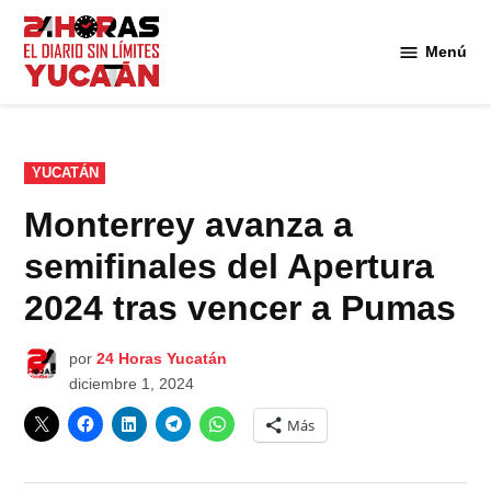
Saltar
al
Menú
Diario
contenido
24
Horas
Yucatán
PUBLICADO
YUCATÁN
EN
Monterrey avanza a
semifinales del Apertura
2024 tras vencer a Pumas
por
24 Horas Yucatán
diciembre 1, 2024
Más