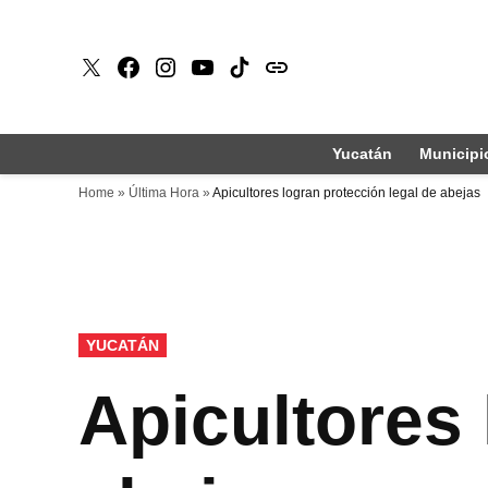
Saltar
al
X
Faceboook
Instagram
Youtube
Tiktok
issuu
contenido
Yucatán
Municipi
Home
»
Última Hora
»
Apicultores logran protección legal de abejas
PUBLICADO
YUCATÁN
EN
Apicultores 