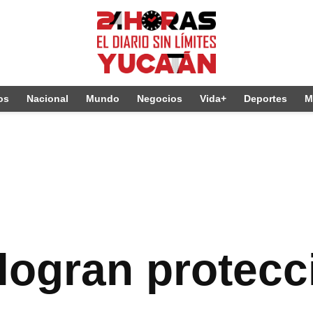
os
Nacional
Mundo
Negocios
Vida+
Deportes
M
logran protecc