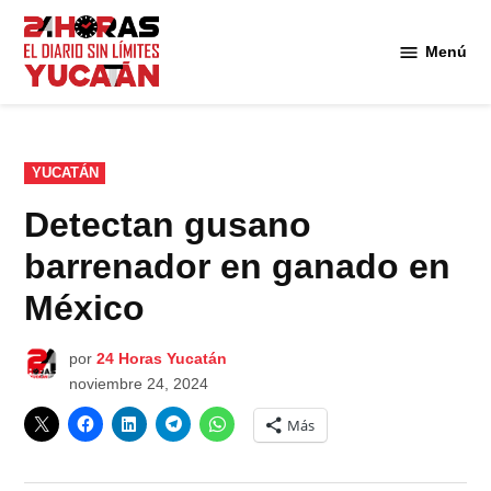
Saltar
al
Menú
Diario
contenido
24
Horas
Yucatán
PUBLICADO
YUCATÁN
EN
Detectan gusano
barrenador en ganado en
México
por
24 Horas Yucatán
noviembre 24, 2024
Más