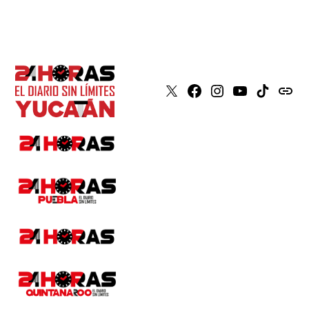
X
Faceboook
Instagram
Youtube
Tiktok
issuu