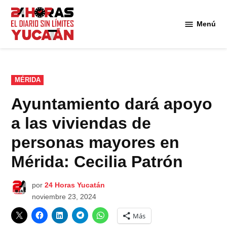
Saltar
al
Menú
Diario
contenido
24
Horas
Yucatán
PUBLICADO
MÉRIDA
EN
Ayuntamiento dará apoyo
a las viviendas de
personas mayores en
Mérida: Cecilia Patrón
por
24 Horas Yucatán
noviembre 23, 2024
Más