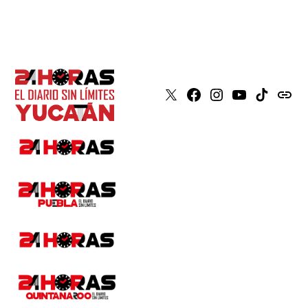
X
Faceboook
Instagram
Youtube
Tiktok
issuu