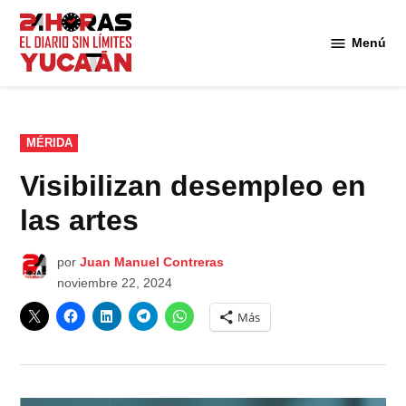
Saltar
al
Menú
Diario
contenido
24
Horas
Yucatán
PUBLICADO
MÉRIDA
EN
Visibilizan desempleo en
las artes
por
Juan Manuel Contreras
noviembre 22, 2024
Más