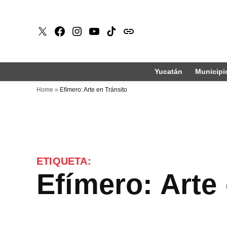
Saltar
al
X
Faceboook
Instagram
Youtube
Tiktok
issuu
contenido
Yucatán
Municipi
Home
»
Efímero: Arte en Tránsito
ETIQUETA:
Efímero: Arte