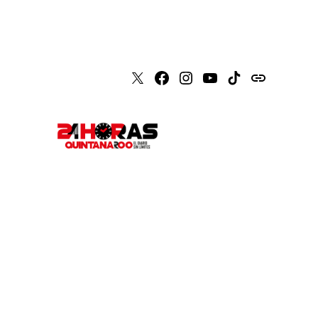
X
Faceboook
Instagram
Youtube
Tiktok
issuu