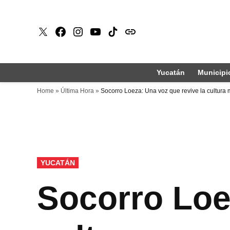
Saltar
al
X
Faceboook
Instagram
Youtube
Tiktok
issuu
contenido
Yucatán
Municipi
Home
»
Última Hora
»
Socorro Loeza: Una voz que revive la cultura
PUBLICADO
YUCATÁN
EN
Socorro Loe