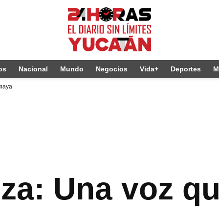
os
Nacional
Mundo
Negocios
Vida+
Deportes
M
 maya
za: Una voz que