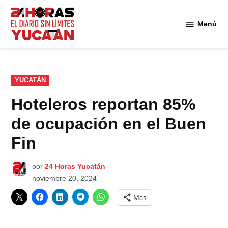
Saltar
al
Menú
Diario
contenido
24
Horas
Yucatán
PUBLICADO
YUCATÁN
EN
Hoteleros reportan 85%
de ocupación en el Buen
Fin
por
24 Horas Yucatán
noviembre 20, 2024
Más