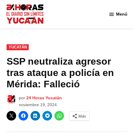
Saltar
al
Menú
Diario
contenido
24
Horas
Yucatán
PUBLICADO
YUCATÁN
EN
SSP neutraliza agresor
tras ataque a policía en
Mérida: Falleció
por
24 Horas Yucatán
noviembre 19, 2024
Más