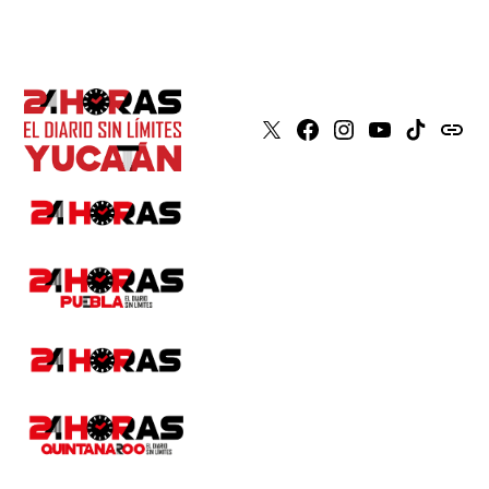
X
Faceboook
Instagram
Youtube
Tiktok
issuu