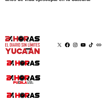
X
Faceboook
Instagram
Youtube
Tiktok
issuu