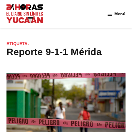
Saltar
al
Menú
Diario
contenido
24
Horas
Yucatán
ETIQUETA:
reporte 9-1-1 Mérida