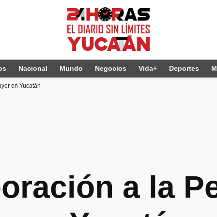
os
Nacional
Mundo
Negocios
Vida+
Deportes
M
Mayor en Yucatán
poración a la P