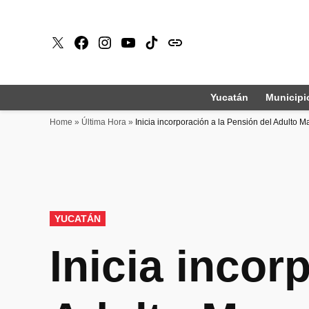
Saltar
al
X
Faceboook
Instagram
Youtube
Tiktok
issuu
contenido
Yucatán
Municipi
Home
»
Última Hora
»
Inicia incorporación a la Pensión del Adulto 
PUBLICADO
YUCATÁN
EN
Inicia incor