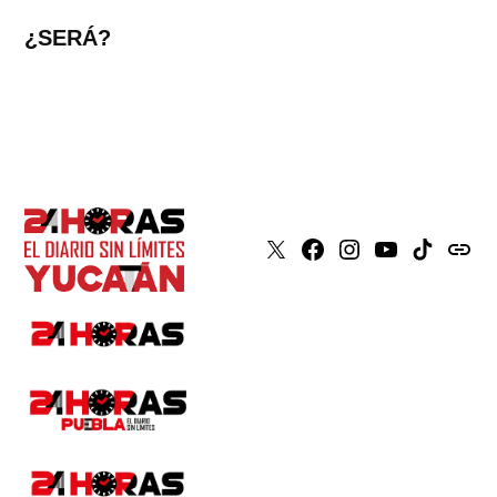
¿SERÁ?
X
Faceboook
Instagram
Youtube
Tiktok
issuu