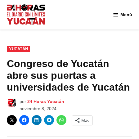
Saltar
al
Menú
Diario
contenido
24
Horas
Yucatán
PUBLICADO
YUCATÁN
EN
Congreso de Yucatán
abre sus puertas a
universidades de Yucatán
por
24 Horas Yucatán
noviembre 8, 2024
Más