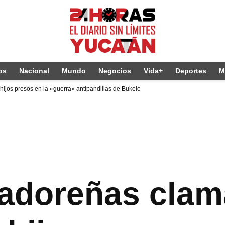
os
Nacional
Mundo
Negocios
Vida+
Deportes
M
hijos presos en la «guerra» antipandillas de Bukele
adoreñas clam