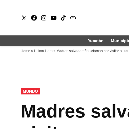
Saltar
al
X
Faceboook
Instagram
Youtube
Tiktok
issuu
contenido
Yucatán
Municipi
Home
»
Última Hora
»
Madres salvadoreñas claman por visitar a sus 
PUBLICADO
MUNDO
EN
Madres salv