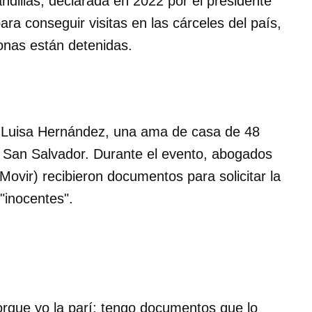
andillas, declarada en 2022 por el presidente
ra conseguir visitas en las cárceles del país,
nas están detenidas.
s Luisa Hernández, una ama de casa de 48
e San Salvador. Durante el evento, abogados
ovir) recibieron documentos para solicitar la
"inocentes".
porque yo la parí; tengo documentos que lo