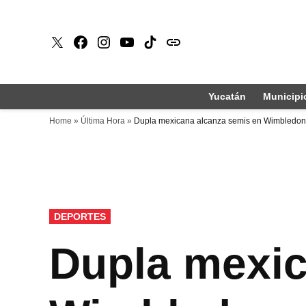
Saltar
al
X
Faceboook
Instagram
Youtube
Tiktok
issuu
contenido
Yucatán
Municipi
Home
»
Última Hora
»
Dupla mexicana alcanza semis en Wimbledon
PUBLICADO
DEPORTES
EN
Dupla mexic