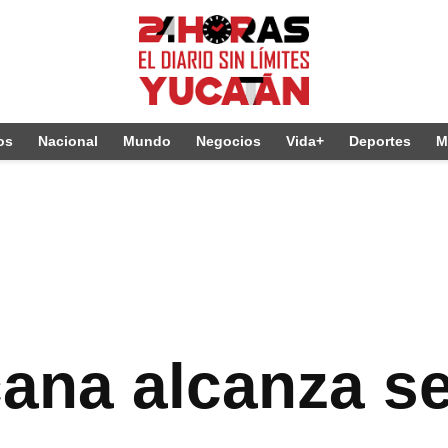
os
Nacional
Mundo
Negocios
Vida+
Deportes
M
ana alcanza s