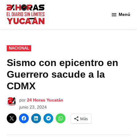
Saltar
al
Menú
Diario
contenido
24
Horas
Yucatán
PUBLICADO
NACIONAL
EN
Sismo con epicentro en
Guerrero sacude a la
CDMX
por
24 Horas Yucatán
junio 23, 2024
Más