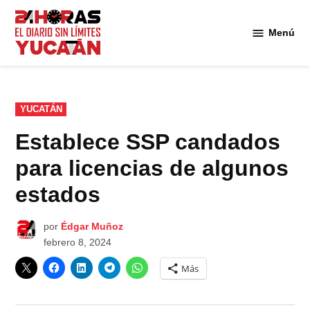
Saltar
al
Menú
Diario
contenido
24
Horas
Yucatán
PUBLICADO
YUCATÁN
EN
Establece SSP candados
para licencias de algunos
estados
por
Édgar Muñoz
febrero 8, 2024
Más