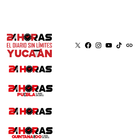
X
Faceboook
Instagram
Youtube
Tiktok
issuu