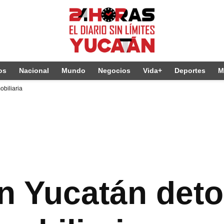
os
Nacional
Mundo
Negocios
Vida+
Deportes
M
biliaria
n Yucatán deto