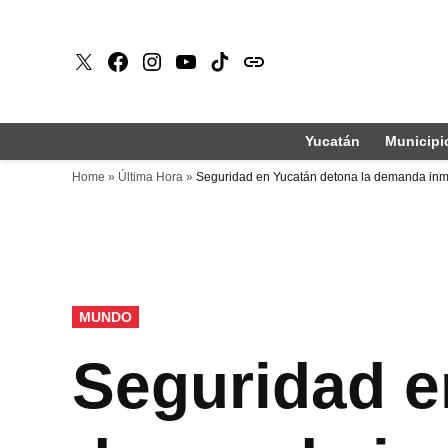
Saltar
al
X
Faceboook
Instagram
Youtube
Tiktok
issuu
contenido
Yucatán
Municipi
Home
»
Última Hora
»
Seguridad en Yucatán detona la demanda inmo
PUBLICADO
MUNDO
EN
Seguridad e