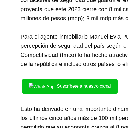
condiciones de seguridad que guarda el es
proyecta que este 2023 cierre con 8 mil c
millones de pesos (mdp); 3 mil mdp más q
Para el agente inmobiliario Manuel Evia 
percepción de seguridad del país según cif
Competitividad (Imco) lo ha hecho atract
de la república e incluso otros países lo eli
Suscríbete a nuestro canal
Esto ha derivado en una importante dinámi
los últimos cinco años más de 100 mil per
permitido que su economía crezca al 8 por