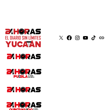
X
Faceboook
Instagram
Youtube
Tiktok
issuu