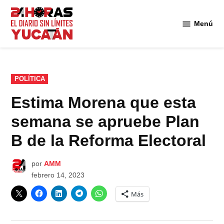
Saltar
al
Menú
Diario
contenido
24
Horas
Yucatán
PUBLICADO
POLÍTICA
EN
Estima Morena que esta
semana se apruebe Plan
B de la Reforma Electoral
por
AMM
febrero 14, 2023
Más