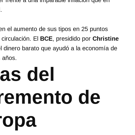
r frente a una imparable inflación que en
.
 en el aumento de sus tipos en 25 puntos
 circulación. El
BCE
, presidido por
Christine
el dinero barato que ayudó a la economía de
s años.
as del
remento de
ropa