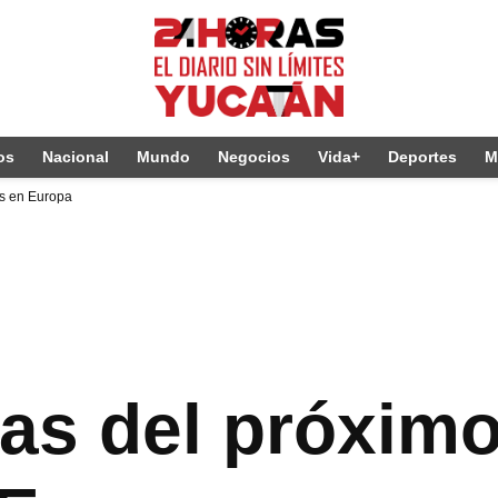
os
Nacional
Mundo
Negocios
Vida+
Deportes
M
as en Europa
ras del próxim