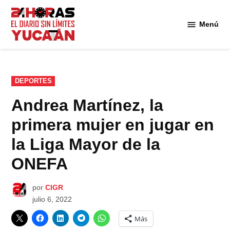
Saltar
al
Menú
Diario
contenido
24
Horas
Yucatán
PUBLICADO
DEPORTES
EN
Andrea Martínez, la
primera mujer en jugar en
la Liga Mayor de la
ONEFA
por
CIGR
julio 6, 2022
Más