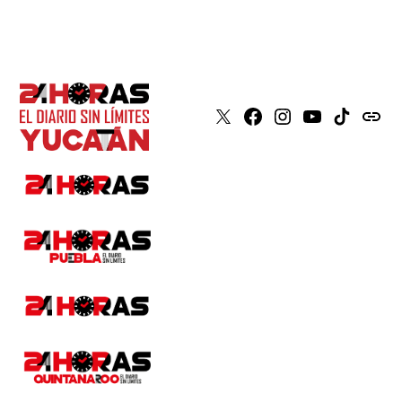
X
Faceboook
Instagram
Youtube
Tiktok
issuu