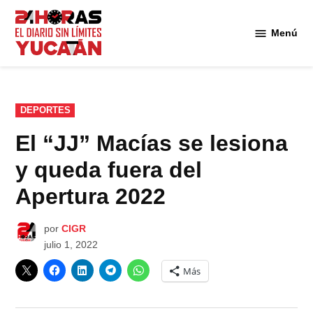
Saltar
al
Menú
Diario
contenido
24
Horas
Yucatán
PUBLICADO
DEPORTES
EN
El “JJ” Macías se lesiona
y queda fuera del
Apertura 2022
por
CIGR
julio 1, 2022
Más