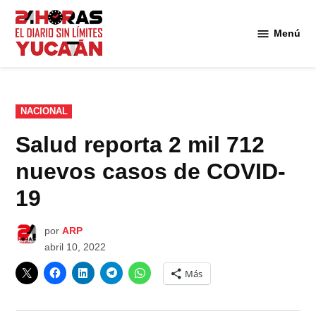
Saltar
al
Menú
Diario
contenido
24
Horas
Yucatán
PUBLICADO
NACIONAL
EN
Salud reporta 2 mil 712
nuevos casos de COVID-
19
por
ARP
abril 10, 2022
Más