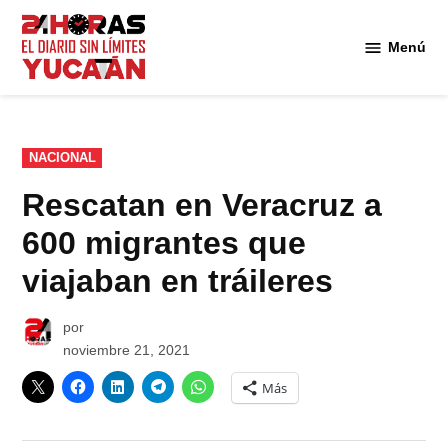
Saltar
al
Menú
Diario
contenido
24
Horas
Yucatán
PUBLICADO
NACIONAL
EN
Rescatan en Veracruz a
600 migrantes que
viajaban en tráileres
por
noviembre 21, 2021
Más