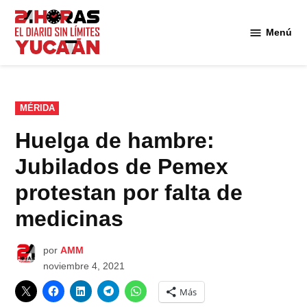
Saltar
al
Menú
Diario
contenido
24
Horas
Yucatán
PUBLICADO
MÉRIDA
EN
Huelga de hambre:
Jubilados de Pemex
protestan por falta de
medicinas
por
AMM
noviembre 4, 2021
Más