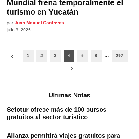
Mundial frena temporalmente el
turismo en Yucatán
por
Juan Manuel Contreras
julio 3, 2026
Paginación
1
2
3
4
5
6
…
297
de
entradas
Ultimas Notas
Sefotur ofrece más de 100 cursos
gratuitos al sector turístico
Alianza permitirá viajes gratuitos para