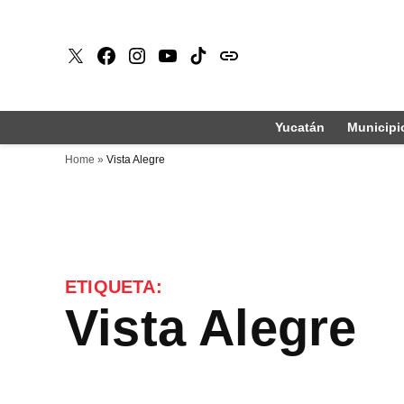
Saltar
al
X
Faceboook
Instagram
Youtube
Tiktok
issuu
contenido
Yucatán
Municipi
Home
»
Vista Alegre
ETIQUETA:
Vista Alegre