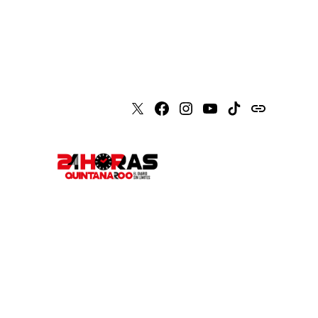
X
Faceboook
Instagram
Youtube
Tiktok
issuu