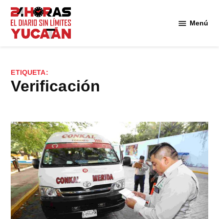
Saltar
al
Menú
Diario
contenido
24
Horas
Yucatán
ETIQUETA:
verificación