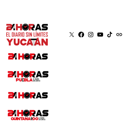
X
Faceboook
Instagram
Youtube
Tiktok
issuu